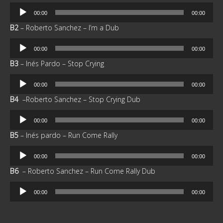
Reproductor
00:00
00:00
de
B2
– Roberto Sanchez – I’m a Dub
audio
Reproductor
00:00
00:00
de
B3
– Inés Pardo – Stop Crying
audio
Reproductor
00:00
00:00
de
B4
–Roberto Sanchez – Stop Crying Dub
audio
Reproductor
00:00
00:00
de
B5
–
Inés pardo – Run Come Rally
audio
Reproductor
00:00
00:00
de
B6
– Roberto Sanchez – Run Come Rally Dub
audio
Reproductor
00:00
00:00
de
audio