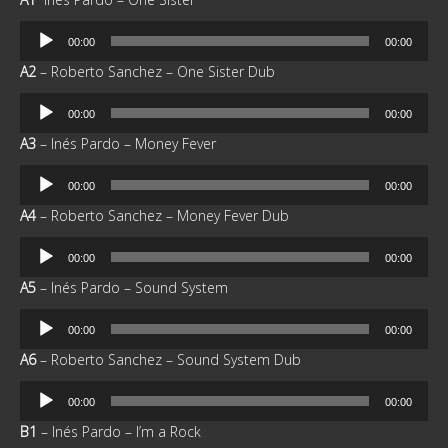
Reproductor
00:00
00:00
de
A2
– Roberto Sanchez – One Sister Dub
audio
Reproductor
00:00
00:00
de
A3
– Inés Pardo – Money Fever
audio
Reproductor
00:00
00:00
de
A4
– Roberto Sanchez – Money Fever Dub
audio
Reproductor
00:00
00:00
de
A5
– Inés Pardo – Sound System
audio
Reproductor
00:00
00:00
de
A6
– Roberto Sanchez – Sound System Dub
audio
Reproductor
00:00
00:00
de
B1
– Inés Pardo – I’m a Rock
audio