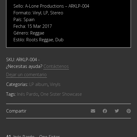
Sello: A-Lone Productions ‎– ARKLP-004
Formato: Vinyl, LP, Stereo
País: Spain
Fecha: 15 Mar 2017
Género: Reggae
Estilo: Roots Reggae, Dub
SKU:
ARKLP-004
-
¿Necesitas ayuda?
Contáctenos
Dejar un comentario
Categorías:
LP album
,
Vinyls
Tags:
Inés Pardo
,
One Sister Showcase
Compartir
A1
Inés Pardo – One Sister