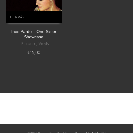
LEER MÁS
Inés Pardo ‎– One Sister
Showcase
LP album
,
Vinyls
€
15,00