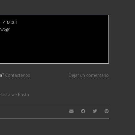
 ‎– YTM001
180gr
da?
Contáctenos
Dejar un comentario
Rasta we Rasta