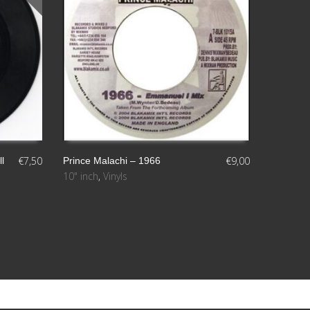
el
volumen.
€
7,50
€
9,00
l
Prince Malachi – 1966
10" inch
,
Vinyls
AÑADIR AL CARRITO