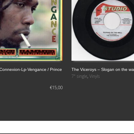
 Connexion-Lp-Vengance / Prince
The Viceroys – Slogan on the wal
7" single
,
Vinyls
L CARRITO
LEER MÁS
€
15,00