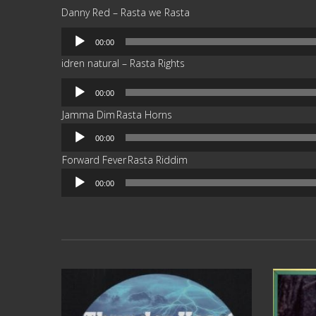
Danny Red – Rasta we Rasta
Reproductor
00:00
de
idren natural – Rasta Rights
audio
Reproductor
00:00
de
Jamma Dim
Rasta Horns
audio
Reproductor
00:00
de
Forward Fever
Rasta Riddim
audio
Reproductor
00:00
de
audio