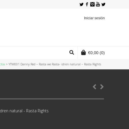
Twitter
Facebook
Instagram
YouTube
Iniciar sesión
€
0,00
(0)
ctos
>
YTM001 Danny Red – Rasta we Rasta- idren natural – Rasta Rights
dren natural - Rasta Rights