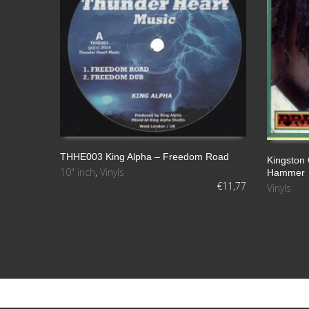
THHE003 King Alpha – Freedom Road
Kingston
10" inch
,
Vinyls
Hammer
AÑADIR AL CARRITO
AÑADIR A
€
11,77
Vinyls