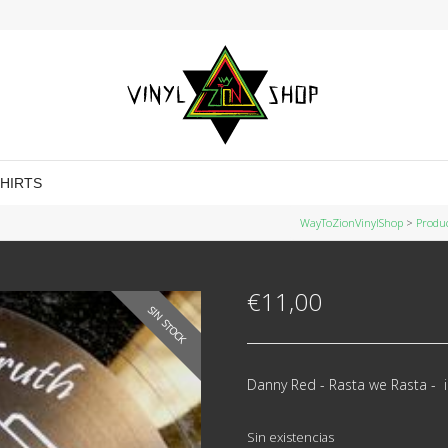
SHIRTS
WayToZionVinylShop
>
Produ
€
11,00
SIN STOCK
Danny Red - Rasta we Rasta - i
Sin existencias