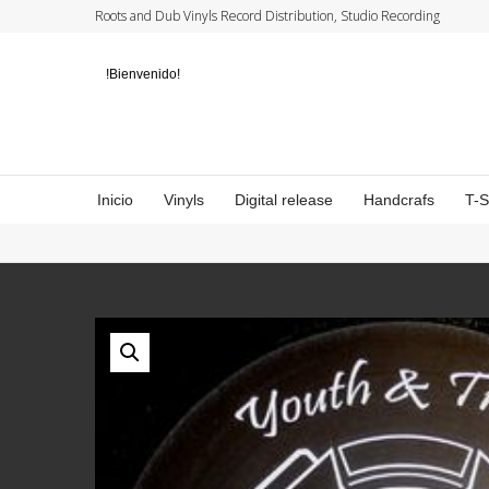
Roots and Dub Vinyls Record Distribution, Studio Recording
!Bienvenido!
Inicio
Vinyls
Digital release
Handcrafs
T-