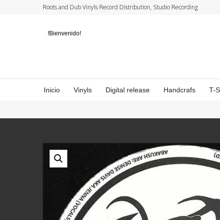
Roots and Dub Vinyls Record Distribution, Studio Recording
!Bienvenido!
Inicio
Vinyls
Digital release
Handcrafs
T-