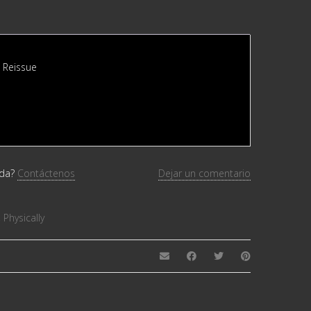
, Reissue
uda?
Contáctenos
Dejar un comentario
,
Physically