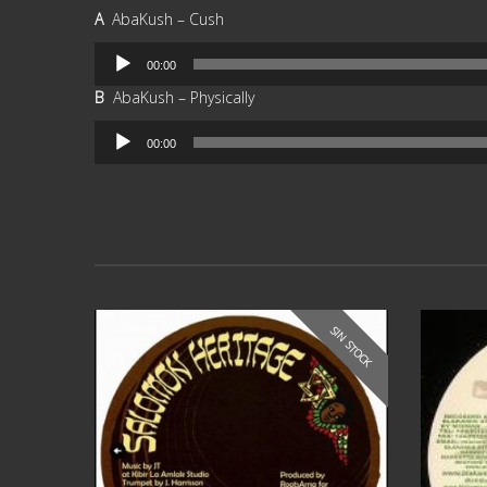
A
AbaKush ‎– Cush
Reproductor
00:00
de
B
AbaKush – Physically
audio
Reproductor
00:00
de
audio
SIN STOCK