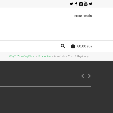
Twitter
Facebook
Instagram
YouTube
Iniciar sesión
€
0,00
(0)
WayToZionVinylShop
>
Productos
>
AbaKush ‎– Cush / Physically