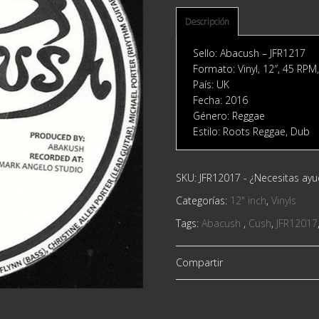
Descripción
Sello: Abacush ‎– JFR1217
Formato: Vinyl, 12″, 45 RPM
País: UK
Fecha: 2016
Género: Reggae
Estilo: Roots Reggae, Dub
SKU:
JFR12017
-
¿Necesitas ay
Categorías:
12" inch
,
Vinyls
Tags:
Abacush ‎
,
Cush
,
JFR12017
Compartir