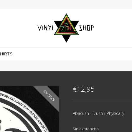
SHIRTS
€
12,95
SIN STOCK
Abacush ‎– Cush / Physically
Sin existencias