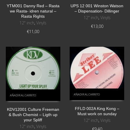
YTM001 Danny Red – Rasta
UPS 12 001 Winston Watson
we Rasta- idren natural –
– Dispensation- Dillinger
Rasta Rights
12" inch
,
Vinyls
12" inch
,
Vinyls
€
13,00
€
11,00
AÑADIR AL CARRITO
AÑADIR AL CARRITO
FFLD 002A King Kong –
KDV12001 Culture Freeman
Must work on sunday
& Bush Chemist – Ligth up
12" inch
,
Vinyls
your Spliff
12" inch
,
Vinyls
€
9,40