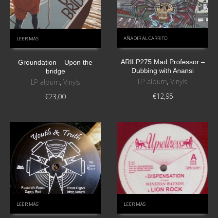
AÑADIR AL CARRITO
LEER MÁS
ARILP275 Mad Professor –
Groundation – Upon the
Dubbing with Anansi
bridge
LP album
,
Vinyls
LP album
,
Vinyls
€
12,95
€
23,00
LEER MÁS
LEER MÁS