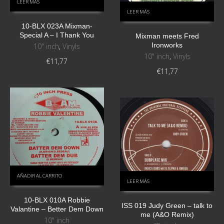
LEER MÁS
LEER MÁS
10-BLX 023A Mixman-
Special A – I Thank You
Mixman meets Fred
Ironworks
10" inch
,
Vinyls
10" inch
,
Vinyls
€
11,77
€
11,77
AÑADIR AL CARRITO
LEER MÁS
10-BLX 010A Robbie
ISS 019 Judy Green – talk to
Valantine – Better Dem Down
me (A&O Remix)
10" inch