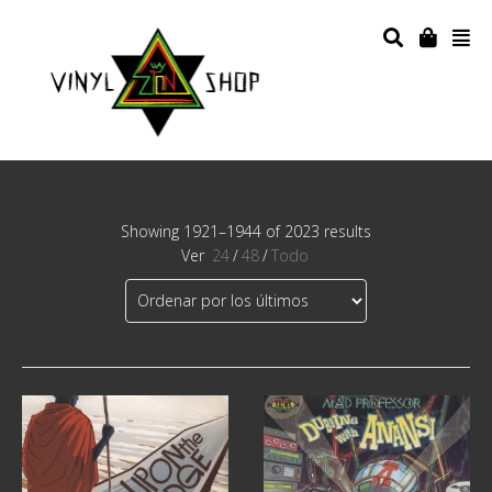
Showing 1921–1944 of 2023 results
Ver
24
/
48
/
Todo