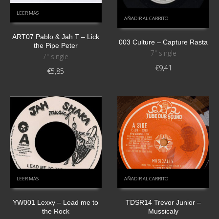
LEER MÁS
AÑADIR AL CARRITO
ART07 Pablo & Jah T – Lick
003 Culture – Capture Rasta
the Pipe Peter
7" single
7" single
€
9,41
€
5,85
LEER MÁS
AÑADIR AL CARRITO
YW001 Lexxy – Lead me to
TDSR14 Trevor Junior –
the Rock
Mussicaly