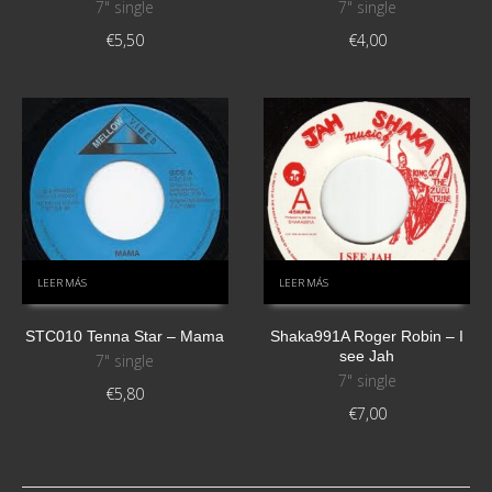
7" single
7" single
€
5,50
€
4,00
LEER MÁS
LEER MÁS
STC010 Tenna Star – Mama
Shaka991A Roger Robin – I
see Jah
7" single
7" single
€
5,80
€
7,00