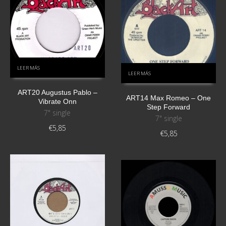
LEER MÁS
LEER MÁS
ART20 Augustus Pablo –
ART14 Max Romeo – One
Vibrate Onn
Step Forward
7" single
7" single
€
5,85
€
5,85