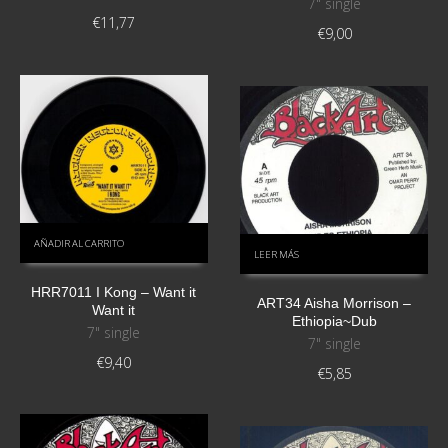
7" single
€
11,77
€
9,00
AÑADIR AL CARRITO
LEER MÁS
HRR7011 I Kong – Want it
ART34 Aisha Morrison –
Want it
Ethiopia~Dub
7" single
7" single
€
9,40
€
5,85