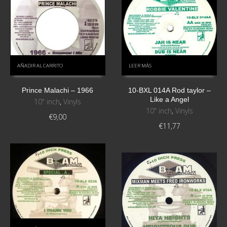
AÑADIR AL CARRITO
LEER MÁS
Prince Malachi – 1966
10-BXL 014A Rod taylor –
Like a Angel
10" inch
,
Vinyls
10" inch
,
Vinyls
€
9,00
€
11,77