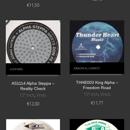
€
11,50
AÑADIR AL CARRITO
LEER MÁS
THHE003 King Alpha –
AS1114 Alpha Steppa –
Freedom Road
Reality Check
10" inch
,
Vinyls
12" inch
,
Vinyls
€
11,77
€
12,00