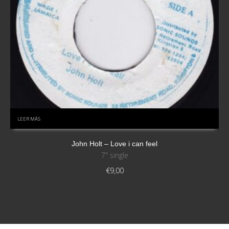
LEER MÁS
John Holt – Love i can feel
7" single
€
9,00