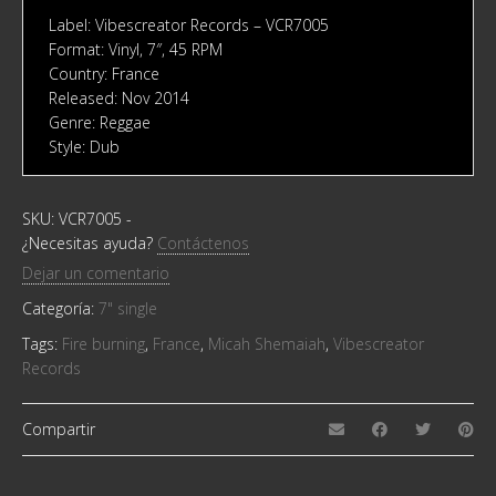
Label: Vibescreator Records ‎– VCR7005
Format: Vinyl, 7″, 45 RPM
Country: France
Released: Nov 2014
Genre: Reggae
Style: Dub
SKU:
VCR7005
-
¿Necesitas ayuda?
Contáctenos
Dejar un comentario
Categoría:
7" single
Tags:
Fire burning
,
France
,
Micah Shemaiah
,
Vibescreator
Records
Compartir