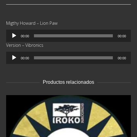
Migthy Howard – Lion Paw
Reproductor
00:00
00:00
de
Version – Vibronics
audio
Reproductor
00:00
00:00
de
audio
Productos relacionados