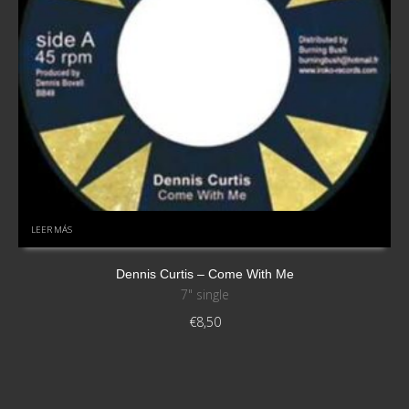
LEER MÁS
Dennis Curtis – Come With Me
7" single
€
8,50