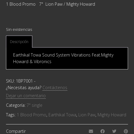
1 Blood Promo 7" Lion Paw / Mighty Howard
Sin existencias
Descripción
Earthikal Towa Sound System Vibrations Feat.Mighty
Howard & Vibronics
SKU:
1BP7001
-
¿Necesitas ayuda?
Contáctenos
Dejar un comentario
Categoría:
7" single
Tags:
1 Blood Promo
,
Earthikal Towa
,
Lion Paw
,
Mighty Howard
Compartir