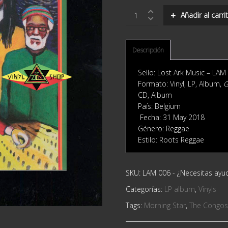
The
Añadir al carri
Congos
&
Pura
Vida
Descripción
‎–
Morning
Sello: Lost Ark Music ‎– LAM
Star
Formato: Vinyl, LP, Album,
G
quantity
CD, Album
País: Belgium
Fecha: 31 May 2018
Género: Reggae
Estilo: Roots Reggae
SKU:
LAM 006
-
¿Necesitas ay
Categorías:
LP album
,
Vinyls
Tags:
Morning Star
,
The Congos 