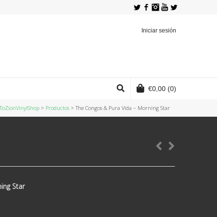
Twitter
Facebook
Instagram
YouTube
Iniciar sesión
€
0,00
(0)
ToZionVinylShop
>
Productos
>
The Congos & Pura Vida ‎– Morning Star
ing Star