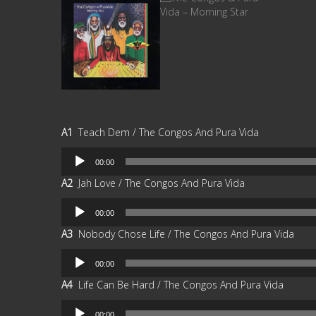
A1
Teach Dem / The Congos And Pura Vida
Reproductor
00:00
de
A2
Jah Love / The Congos And Pura Vida
audio
Reproductor
00:00
de
A3
Nobody Chose Life / The Congos And Pura Vida
audio
Reproductor
00:00
de
A4
Life Can Be Hard / The Congos And Pura Vida
audio
Reproductor
00:00