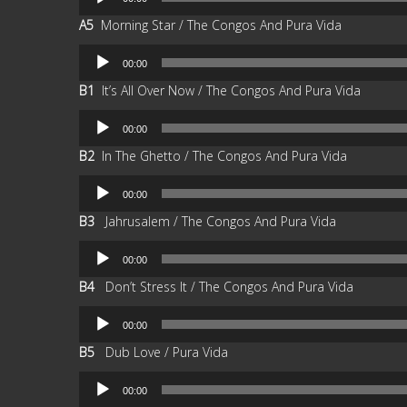
de
A5
Morning Star / The Congos And Pura Vida
audio
Reproductor
00:00
de
B1
It’s All Over Now / The Congos And Pura Vida
audio
Reproductor
00:00
de
B2
In The Ghetto / The Congos And Pura Vida
audio
Reproductor
00:00
de
B3
Jahrusalem / The Congos And Pura Vida
audio
Reproductor
00:00
de
B4
Don’t Stress It / The Congos And Pura Vida
audio
Reproductor
00:00
de
B5
Dub Love / Pura Vida
audio
Reproductor
00:00
de