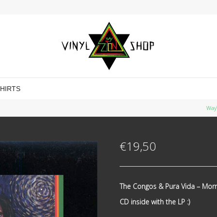
SHIRTS
Way
€
19,50
The Congos & Pura Vida ‎– Morn
CD inside with the LP :)