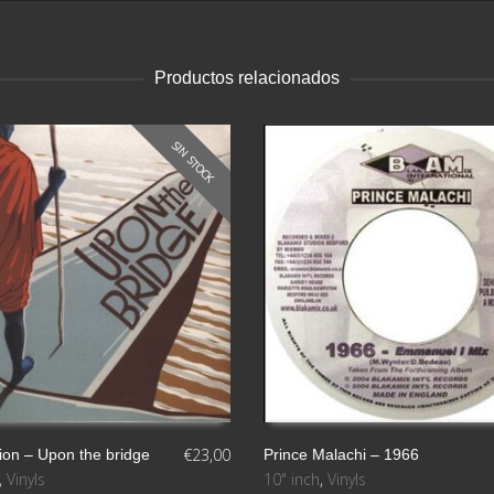
Productos relacionados
SIN STOCK
€
23,00
ion – Upon the bridge
Prince Malachi – 1966
,
Vinyls
10" inch
,
Vinyls
AÑADIR AL CARRITO