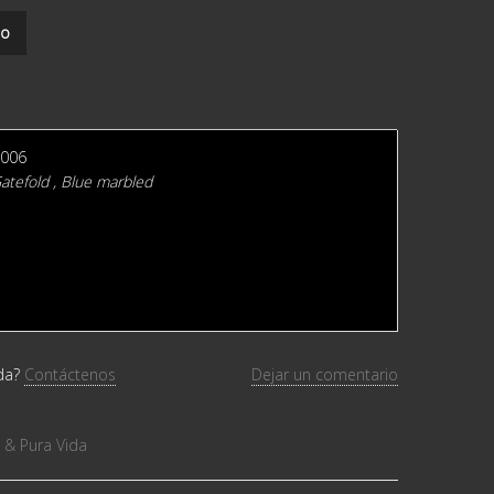
to
 006
atefold , Blue marbled
uda?
Contáctenos
Dejar un comentario
& Pura Vida ‎