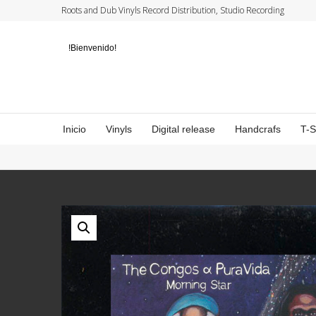
Roots and Dub Vinyls Record Distribution, Studio Recording
!Bienvenido!
Inicio
Vinyls
Digital release
Handcrafs
T-