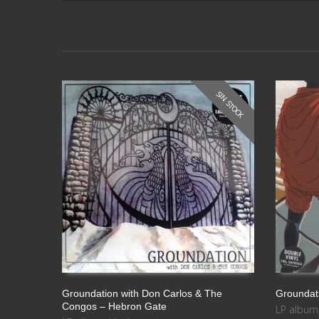
audio
SIN STOCK
Groundation with Don Carlos & The
Groundat
Congos – Hebron Gate
LP album
LEER MÁS
LEER MÁS