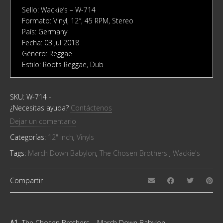
Sello: Wackie’s ‎– W-714
Formato: Vinyl, 12″, 45 RPM, Stereo
País: Germany
Fecha: 03 Jul 2018
Género: Reggae
Estilo: Roots Reggae, Dub
SKU:
W-714
-
¿Necesitas ayuda?
Contáctenos
Dejar un comentario
Categorías:
12" inch
,
Vinyls
Tags:
March Down Babylon
,
The Chosen Brothers ‎
,
Wackie's
Compartir
A1
The Chosen Brothers ‎– March Down Babylon