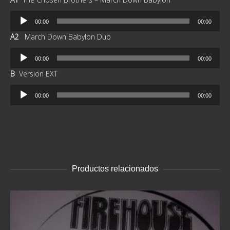
Reproductor
00:00
00:00
de
A2
March Down Babylon Dub
audio
Reproductor
00:00
00:00
de
B
Version EXT
audio
Reproductor
00:00
00:00
de
audio
Productos relacionados