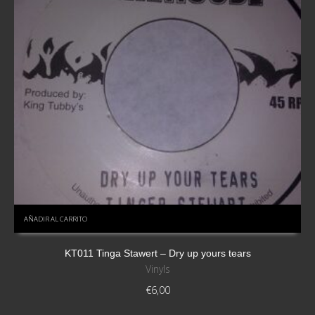
AÑADIR AL CARRITO
KT011 Tinga Stawert – Dry up yours tears
Vinyls
€
6,00