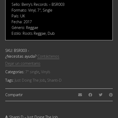
Sello: Berry’s Records ‎– BSR003
Formato: Vinyl, 7″, Single
País: UK
Fecha: 2017
Género: Reggae
Estilo: Roots Reggae, Dub
SKU:
BSR003
-
¿Necesitas ayuda?
Contáctenos
Dejar un comentario
Categorías:
7" single
,
Vinyls
Tags:
Just Doing The Job
,
Shanti-D
Compartir
A
: Shanti D – Just Doing The Job