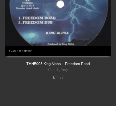
AÑADIR AL CARRITO
THHE003 King Alpha – Freedom Road
10" inch
,
Vinyls
€
11,77