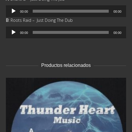
Reproductor
00:00
00:00
de
B
: Roots Raid – Just Doing The Dub
audio
Reproductor
00:00
00:00
de
audio
Productos relacionados