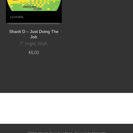
LEER MÁS
Shanti D ‎– Just Doing The
Job
7" single
,
Vinyls
€
6,00