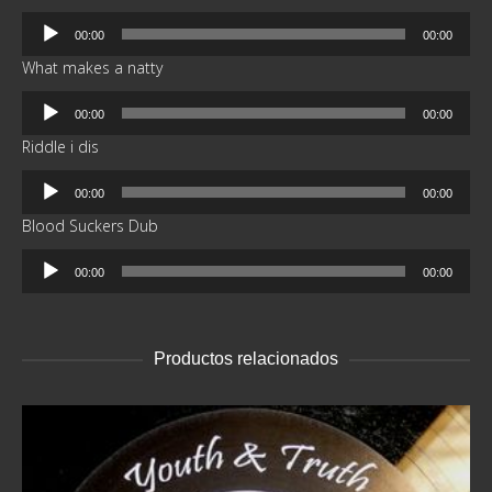
Reproductor
00:00
00:00
de
What makes a natty
audio
Reproductor
00:00
00:00
de
Riddle i dis
audio
Reproductor
00:00
00:00
de
Blood Suckers Dub
audio
Reproductor
00:00
00:00
de
audio
Productos relacionados