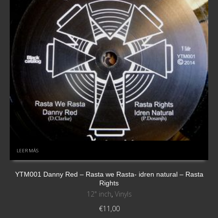
LEER MÁS
YTM001 Danny Red – Rasta we Rasta- idren natural – Rasta
Rights
12" inch
,
Vinyls
€
11,00