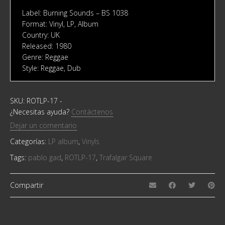
Label: Burning Sounds ‎– BS 1038
Format: Vinyl, LP, Album
Country: UK
Released: 1980
Genre: Reggae
Style: Reggae, Dub
SKU:
ROTLP-17
-
¿Necesitas ayuda?
Contáctenos
Dejar un comentario
Categorías:
LP album
,
Vinyls
Tags:
pablo gad
,
ROTLP-17
,
Trafalgar Square
Compartir