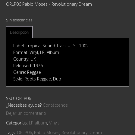
ORLP06 Pablo Moses - Revolutionary Dream
Sin existencias
Descripción
Label: Tropical Sound Tracs ‎– TSL 1002
Format: Vinyl, LP, Album
Country: UK
Released: 1976
Genre: Reggae
Style: Roots Reggae, Dub
SKU:
ORLP06
-
¿Necesitas ayuda?
Contáctenos
Dejar un comentario
Categorías:
LP album
,
Vinyls
Tags:
ORLP06
,
Pablo Moses
,
Revolutionary Dream