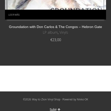
LEER MÁS
Groundation with Don Carlos & The Congos – Hebron Gate
LP album
,
Vinyls
€
23,00
©2026 Way to Zion Vinyl Shop · Powered by
Nikko OK
Subir