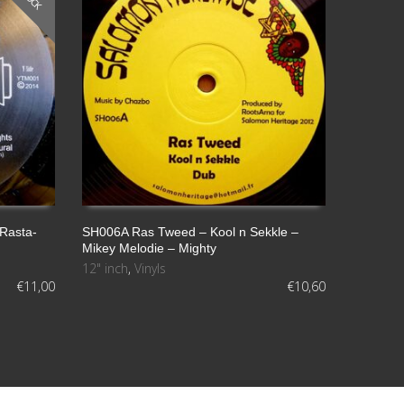
el
volumen.
Rasta-
SH006A Ras Tweed – Kool n Sekkle –
Mikey Melodie – Mighty
AÑADIR AL CARRITO
12" inch
,
Vinyls
€
11,00
€
10,60