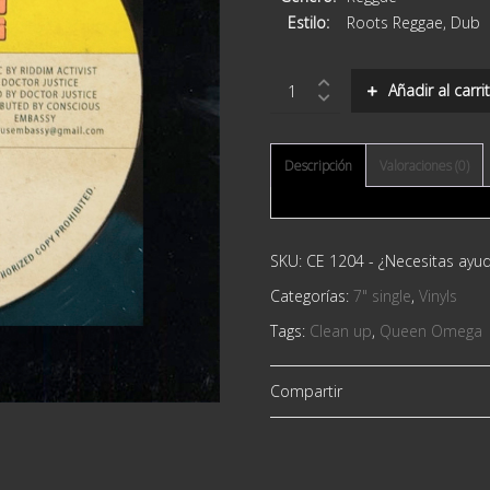
Estilo:
Roots Reggae, Dub
Queen
Añadir al carri
Omega
–
Clean
Up
Descripción
Valoraciones (0)
quantity
SKU:
CE 1204
-
¿Necesitas ayu
Categorías:
7" single
,
Vinyls
Tags:
Clean up
,
Queen Omega
Compartir