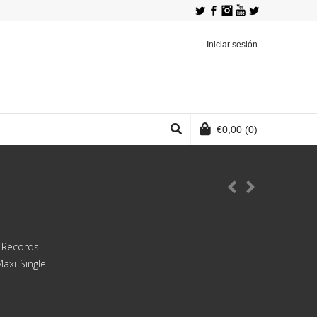
Twitter
Facebook
Instagram
YouTube
Iniciar sesión
€
0,00
(0)
 Records
Maxi-Single