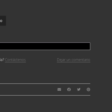
to
da?
Contáctenos
Dejar un comentario