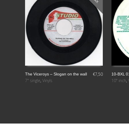
€
7,50
The Viceroys – Slogan on the wall
10-BXL 01
7" single
,
Vinyls
10" inch
,
LEER MÁS
LEER MÁS