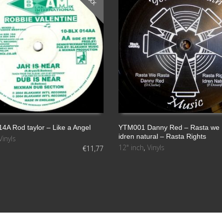
4A Rod taylor – Like a Angel
YTM001 Danny Red – Rasta we 
idren natural – Rasta Rights
Vinyls
LEER MÁS
12" inch
,
Vinyls
€
11,77