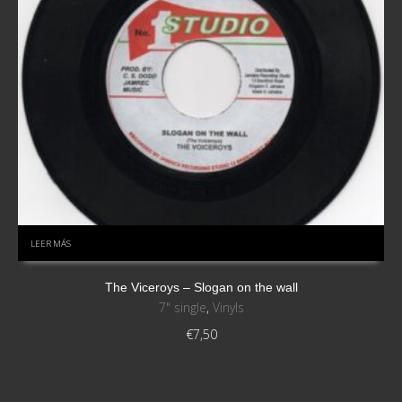
LEER MÁS
The Viceroys – Slogan on the wall
7" single
,
Vinyls
€
7,50