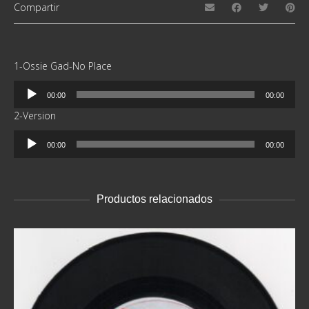
Compartir
1-Ossie Gad-No Place
Reproductor
00:00
00:00
de
2-Version
audio
Reproductor
00:00
00:00
de
audio
Productos relacionados