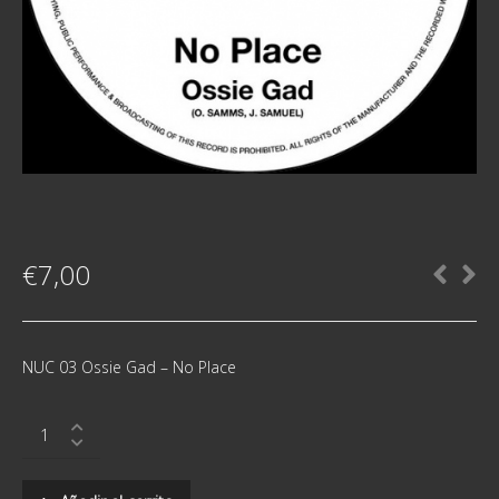
€
7,00
NUC 03 Ossie Gad ‎– No Place
Ossie
Gad
‎–
No