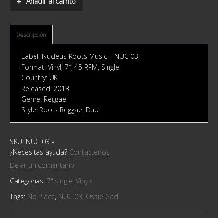
Añadir al carrito
Place
quantity
Descripción
Label: Nucleus Roots Music ‎– NUC 03
Format: Vinyl, 7″, 45 RPM, Single
Country: UK
Released: 2013
Genre: Reggae
Style: Roots Reggae, Dub
SKU:
NUC 03
-
¿Necesitas ayuda?
Contáctenos
Dejar un comentario
Categorías:
7" single
,
Vinyls
Tags:
No Place
,
NUC 03
,
Ossie Gad ‎