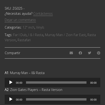
I
&
SKU:
ZG025
-
I
¿Necesitas ayuda?
Contáctenos
Rasta
Dejar un comentario
/
Rasta
Categorías:
12" inch
,
Vinyls
Version
/
Tags:
Far I Dub
,
I & I Rasta
,
Murray Man / Zion Far East
,
Rasta
Rastafari
Version
,
Rastafari
/
Far
Compartir
I
Dub
quantity
A1
: Murray Man – I&I Rasta
Reproductor
00:00
00:00
de
A2
: Zion Gates Players – Rasta Version
audio
Reproductor
00:00
00:00
de