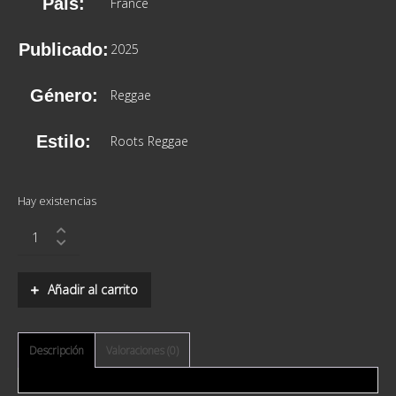
País:
France
Publicado:
2025
Género:
Reggae
Estilo:
Roots Reggae
Hay existencias
Murray
Man
/
Zion
Añadir al carrito
Gate
Players
/
Far
Descripción
Valoraciones (0)
East
–