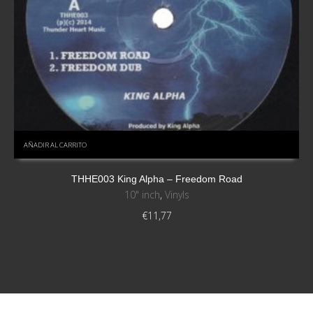
AÑADIR AL CARRITO
THHE003 King Alpha – Freedom Road
10" inch
,
Vinyls
€
11,77