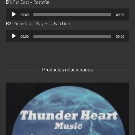
B1
: Far East – Rastafari
audio
Reproductor
00:00
00:00
de
B2
: Zion Gates Players – Fari Dub
audio
Reproductor
00:00
00:00
de
audio
Productos relacionados