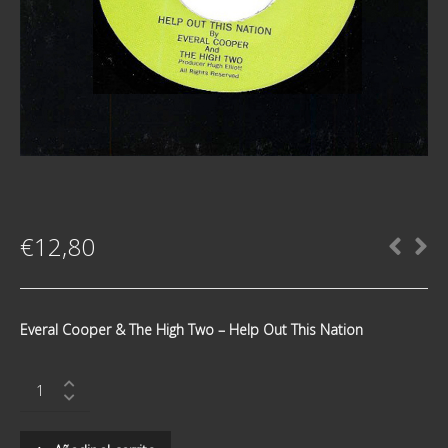
€
12,80
Everal Cooper & The High Two ‎– Help Out This Nation
Everal
Cooper
&
The