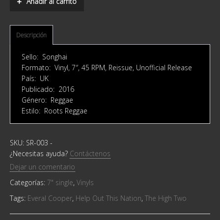
Añadir al carrito
High
Two
‎–
Help
Descripción
Out
This
Sello: Songhai ‎
Nation
Formato: Vinyl, 7″, 45 RPM, Reissue, Unofficial Release
quantity
País: UK
Publicado: 2016
Género: Reggae
Estilo: Roots Reggae
SKU:
SR-003
-
¿Necesitas ayuda?
Contáctenos
Dejar un comentario
Categorías:
7" single
,
Vinyls
Tags:
Everal Cooper
,
Help Out This Nation
,
The High Two ‎