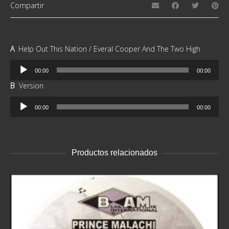
Compartir
A
Help Out This Nation / Everal Cooper And The Two High
Reproductor
00:00
00:00
de
B
Version
audio
Reproductor
00:00
00:00
de
audio
Productos relacionados