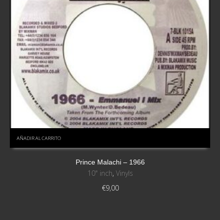
AÑADIR AL CARRITO
Prince Malachi – 1966
10" inch
,
Vinyls
€
9,00