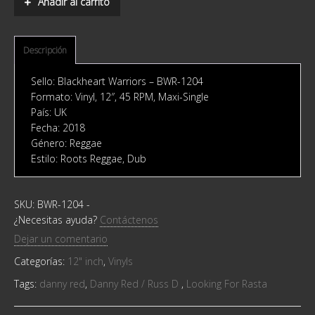
Añadir al carrito
D
‎–
Looking
For
Descripción
Rasta
quantity
Sello: Blackheart Warriors ‎– BWR-1204
Formato: Vinyl, 12″, 45 RPM, Maxi-Single
País: UK
Fecha: 2018
Género: Reggae
Estilo: Roots Reggae, Dub
SKU:
BWR-1204
-
¿Necesitas ayuda?
Contáctenos
Dejar un comentario
Categorías:
12" inch
,
Vinyls
Tags:
danny red
,
Danny Red / Russ D ‎
,
Looking For Rasta