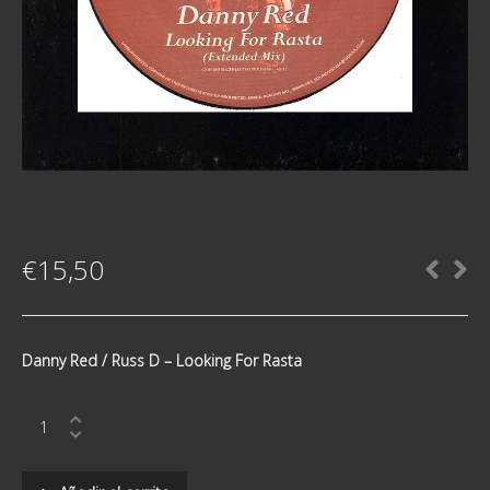
€
15,50
Danny Red / Russ D ‎– Looking For Rasta
Danny
Red
/
Russ