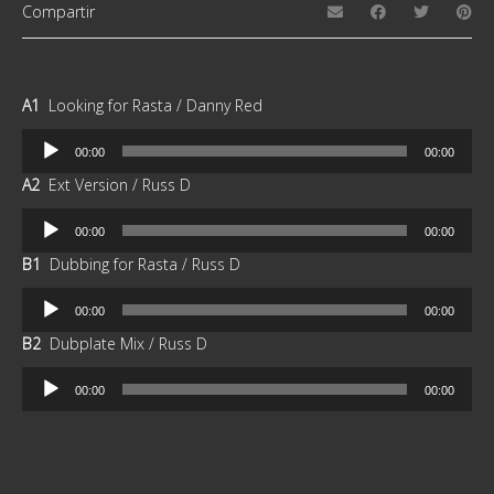
Compartir
A1
Looking for Rasta / Danny Red
Reproductor
00:00
00:00
de
A2
Ext Version / Russ D
audio
Reproductor
00:00
00:00
de
B1
Dubbing for Rasta / Russ D
audio
Reproductor
00:00
00:00
de
B2
Dubplate Mix / Russ D
audio
Reproductor
00:00
00:00
de
audio