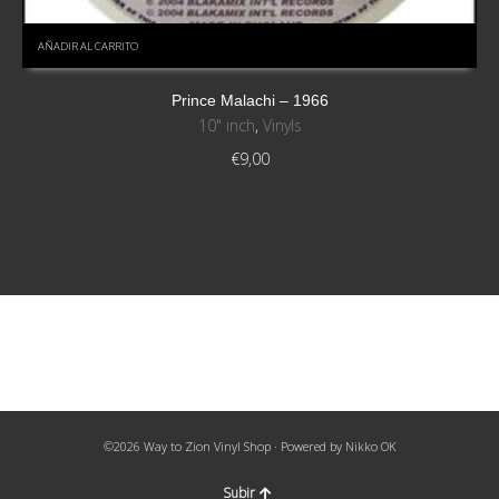
AÑADIR AL CARRITO
Prince Malachi – 1966
10" inch
,
Vinyls
€
9,00
©2026 Way to Zion Vinyl Shop · Powered by
Nikko OK
Subir