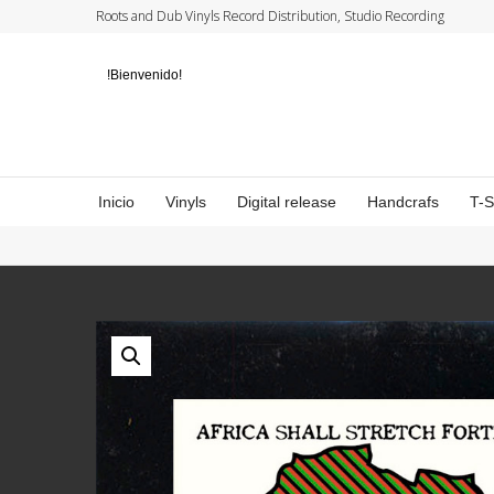
Roots and Dub Vinyls Record Distribution, Studio Recording
!Bienvenido!
Inicio
Vinyls
Digital release
Handcrafs
T-