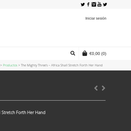
Twitter
Facebook
Instagram
YouTube
Iniciar sesión
€
0,00
(0)
>
Productos
>
The Mighty Three’s ‎– Africa Shall Stretch Forth Her Hand
ll Stretch Forth Her Hand