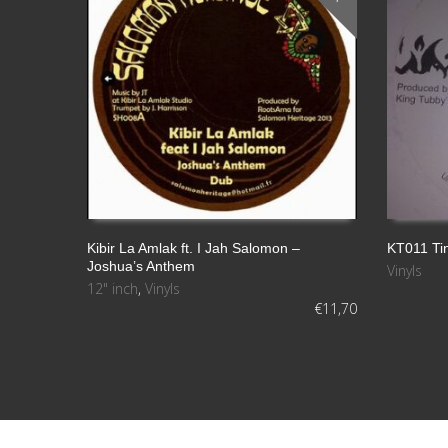
Kibir La Amlak ft. I Jah Salomon –
KT011 Tin
Joshua’s Anthem
Vinyls
LEER MÁS
AÑADIR A
12" inch
,
Vinyls
€
11,70