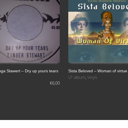
ga Stawert – Dry up yours tears
Sista Beloved – Woman of virtue
LP album
,
Vinyls
L CARRITO
LEER MÁS
€
6,00