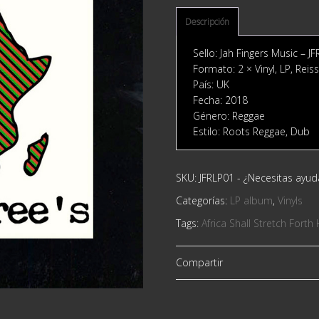
Descripción
Sello: Jah Fingers Music ‎– J
Formato: 2 × Vinyl, LP, Reis
País: UK
Fecha: 2018
Género: Reggae
Estilo: Roots Reggae, Dub
SKU:
JFRLP01
-
¿Necesitas ayu
Categorías:
LP album
,
Vinyls
Tags:
Africa Shall Stretch Fort
Compartir