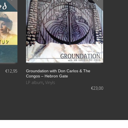
el
volumen.
€
12,95
Groundation with Don Carlos & The
Congos – Hebron Gate
LEER MÁS
LP album
,
Vinyls
€
23,00