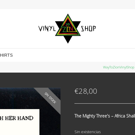
SHIRTS
WayToZionVinylShop
€
28,00
SIN STOCK
The Mighty Three's ‎– Africa Sha
Sin existencias