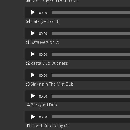
b3
Don’t Say You Don’t Love
audio
Reproductor
00:00
de
b4
Sata (version 1)
audio
Reproductor
00:00
de
c1
Sata (version 2)
audio
Reproductor
00:00
de
c2
Rasta Dub Business
audio
Reproductor
00:00
de
c3
Sinking In The Mist Dub
audio
Reproductor
00:00
de
c4
Backyard Dub
audio
Reproductor
00:00
de
d1
Good Dub Going On
audio