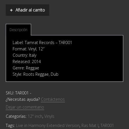
Mat
I
Añadir al carrito
-
Live
in
Harmony
Descripción
Extended
Version
Label: Tamrat Records ‎– TAR001
quantity
Format: Vinyl, 12″
Country: Italy
Released: 2014
Genre: Reggae
Style: Roots Reggae, Dub
SKU:
TAR001
-
¿Necesitas ayuda?
Contáctenos
Dejar un comentario
Categorías:
12" inch
,
Vinyls
Tags:
Live in Harmony Extended Version
,
Ras Mat I
,
TAR001