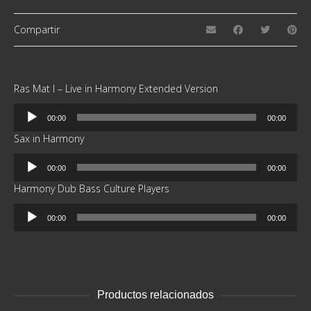
Compartir
Ras Mat I – Live in Harmony Extended Version
Reproductor
00:00
00:00
de
Sax in Harmony
audio
Reproductor
00:00
00:00
de
Harmony Dub Bass Culture Players
audio
Reproductor
00:00
00:00
de
audio
Productos relacionados