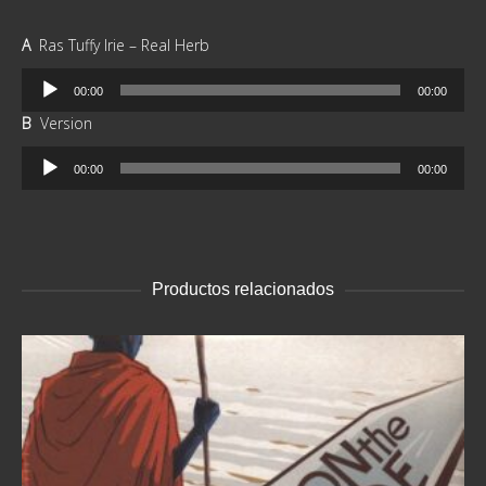
A
Ras Tuffy Irie – Real Herb
Reproductor
00:00
00:00
de
B
Version
audio
Reproductor
00:00
00:00
de
audio
Productos relacionados