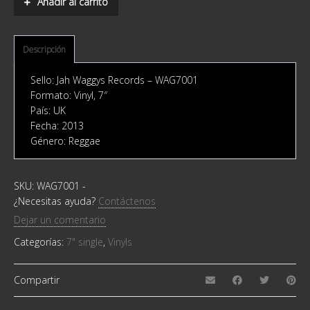
Añadir al carrito
Chemist,
Conscious
Sounds
quantity
Descripción
Sello: Jah Waggys Records ‎– WAG7001
Formato: Vinyl, 7″
País: UK
Fecha: 2013
Género: Reggae
SKU:
WAG7001
-
¿Necesitas ayuda?
Contáctenos
Dejar un comentario
Categorías:
7" single
,
Vinyls
Compartir