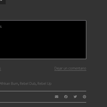
 ‎
s
Dejar un comentario
 Afrikan Bum
,
Rebel Dub
,
Rebel Up