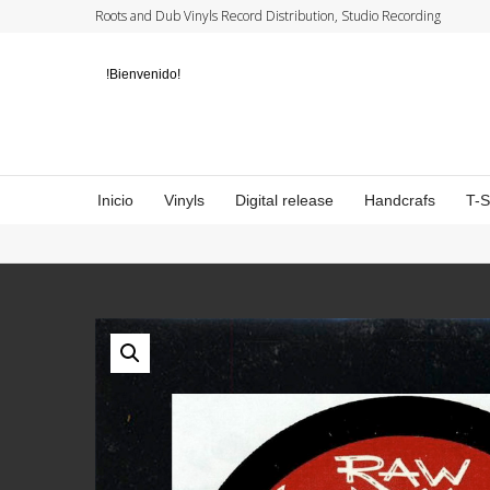
Roots and Dub Vinyls Record Distribution, Studio Recording
!Bienvenido!
Inicio
Vinyls
Digital release
Handcrafs
T-