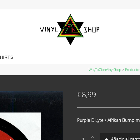
SHIRTS
WayToZionVinylShop
>
Producto
€
8,99
Purple D'Lyte / Afrikan Bump m
Purple
Añadir al carri