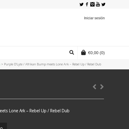
Twitter
Facebook
Instagram
YouTube
Iniciar sesión
€
0,00
(0)
s
>
Purple D’Lyte / Afrikan Bump meets Lone Ark ‎– Rebel Up / Rebel Dub
eets Lone Ark ‎– Rebel Up / Rebel Dub
to