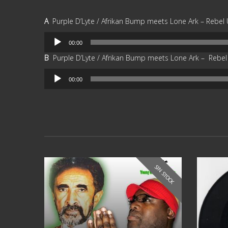
A
Purple D’Lyte / Afrikan Bump meets Lone Ark ‎– Rebel
Reproductor
00:00
de
B
Purple D’Lyte / Afrikan Bump meets Lone Ark ‎– Rebe
audio
Reproductor
00:00
de
audio
SIN STOCK