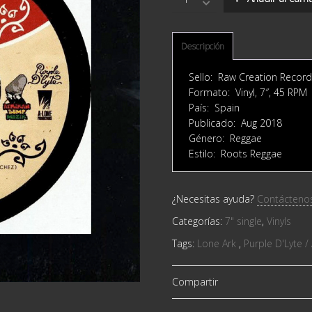
D'Lyte
/
Afrikan
Bump
Descripción
meets
Lone
Sello: Raw Creation Records
Ark
Formato: Vinyl, 7″, 45 RPM
‎–
País: Spain
Rebel
Publicado: Aug 2018
Up
Género: Reggae
/
Estilo: Roots Reggae
Rebel
Dub
quantity
¿Necesitas ayuda?
Contácteno
Categorías:
7" single
,
Vinyls
Tags:
Lone Ark ‎
,
Purple D'Lyte /
Compartir