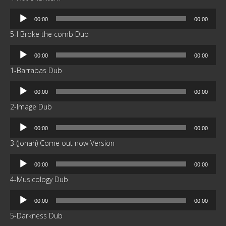
Reproductor
00:00
00:00
de
5-I Broke the comb Dub
audio
Reproductor
00:00
00:00
de
1-Barrabas Dub
audio
Reproductor
00:00
00:00
de
2-Image Dub
audio
Reproductor
00:00
00:00
de
3-(Jonah) Come out now Version
audio
Reproductor
00:00
00:00
de
4-Musicology Dub
audio
Reproductor
00:00
00:00
de
5-Darkness Dub
audio