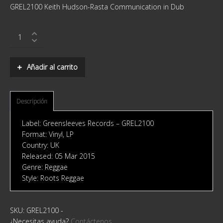
GREL2100 Keith Hudson-Rasta Communication in Dub
Keith
Hudson-
Rasta
Communication
Añadir al carrito
in
Dub
quantity
Descripción
Label: Greensleeves Records ‎– GREL2100
Format: Vinyl, LP
Country: UK
Released: 05 Mar 2015
Genre: Reggae
Style: Roots Reggae
SKU:
GREL2100
-
¿Necesitas ayuda?
Contáctenos