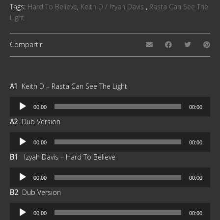
Tags:
Hard To Believe
,
Keith D / Izyah Davis ‎
,
Rasta Can See The
Light
Compartir
A1
Keith D – Rasta Can See The Light
Reproductor
00:00
00:00
de
A2
Dub Version
audio
Reproductor
00:00
00:00
de
B1
Izyah Davis – Hard To Believe
audio
Reproductor
00:00
00:00
de
B2
Dub Version
audio
Reproductor
00:00
00:00
de