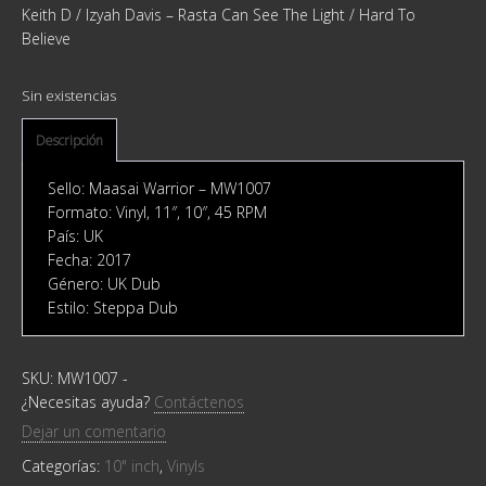
Keith D / Izyah Davis ‎– Rasta Can See The Light / Hard To
Believe
Sin existencias
Descripción
Sello: Maasai Warrior ‎– MW1007
Formato: Vinyl, 11″, 10″, 45 RPM
País: UK
Fecha: 2017
Género: UK Dub
Estilo: Steppa Dub
SKU:
MW1007
-
¿Necesitas ayuda?
Contáctenos
Dejar un comentario
Categorías:
10" inch
,
Vinyls