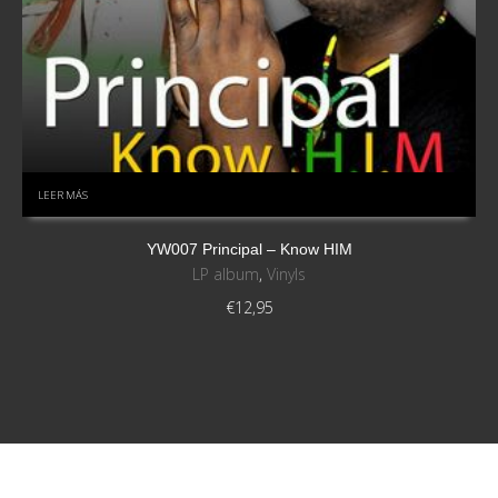
LEER MÁS
YW007 Principal – Know HIM
LP album
,
Vinyls
€
12,95