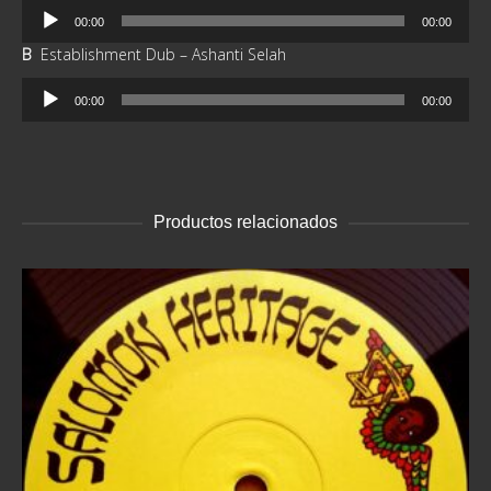
Reproductor
00:00
00:00
de
B
Establishment Dub – Ashanti Selah
audio
Reproductor
00:00
00:00
de
audio
Productos relacionados