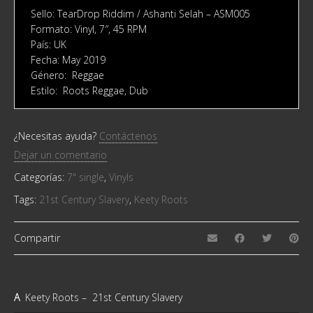
Sello: TearDrop Riddim / Ashanti Selah ‎– ASM005
Formato: Vinyl, 7″, 45 RPM
País: UK
Fecha: May 2019
Género: Reggae
Estilo: Roots Reggae, Dub
¿Necesitas ayuda?
Contáctenos
Dejar un comentario
Categorías:
7" single
,
Vinyls
Tags:
21st Century Slavery
,
Keety Roots
Compartir
A
Keety Roots – 21st Century Slavery