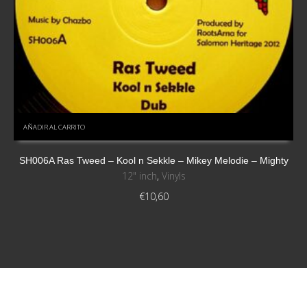
AÑADIR AL CARRITO
SH006A Ras Tweed – Kool n Sekkle – Mikey Melodie – Mighty
12" inch
,
Vinyls
€
10,60