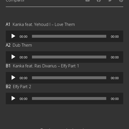
A1
Kanka feat. Yehoud I – Love Them
Reproductor
00:00
00:00
de
A2
Dub Them
audio
Reproductor
00:00
00:00
de
B1
Kanka feat. Ras Divarius – Elfy Part 1
audio
Reproductor
00:00
00:00
de
B2
Elfy Part 2
audio
Reproductor
00:00
00:00
de
audio