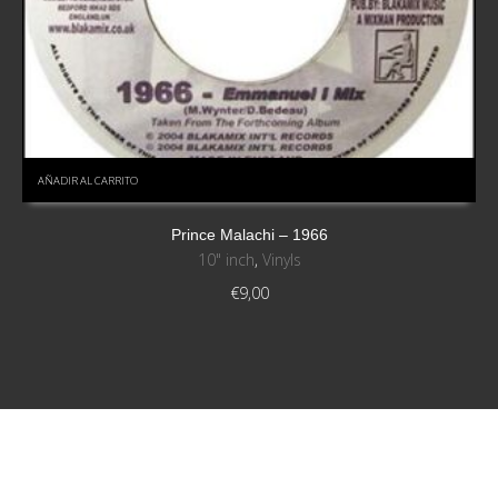
AÑADIR AL CARRITO
Prince Malachi – 1966
10" inch
,
Vinyls
€
9,00