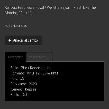
Kai Dub Feat. Jesse Royal / Wellette Seyon ‎– Fresh Like The
Morning / Rastafari
Hay existencias
Añadir al carrito
Descripción
Valoraciones (0)
Sello: Black Redemption ‎
Formato: Vinyl, 12″, 33 ⅓ RPM
País: US
Publicado: 2020
Género: Reggae
Estilo: Dub