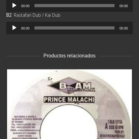
Reproductor
00:00
00:00
de
B2
Rastafari Dub / Kai Dub
audio
Reproductor
00:00
00:00
de
audio
Productos relacionados