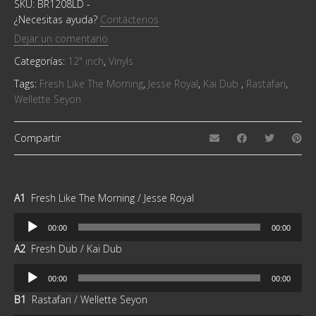
SKU:
BR1208LD
-
¿Necesitas ayuda?
Contáctenos
Dejar un comentario
Categorías:
12" inch
,
Vinyls
Tags:
Fresh Like The Morning
,
Jesse Royal
,
Kai Dub ‎
,
Rastafari
,
Wellette Seyon ‎
Compartir
A1
Fresh Like The Morning / Jesse Royal
Reproductor
00:00
00:00
de
A2
Fresh Dub / Kai Dub
audio
Reproductor
00:00
00:00
de
B1
Rastafari / Wellette Seyon
audio