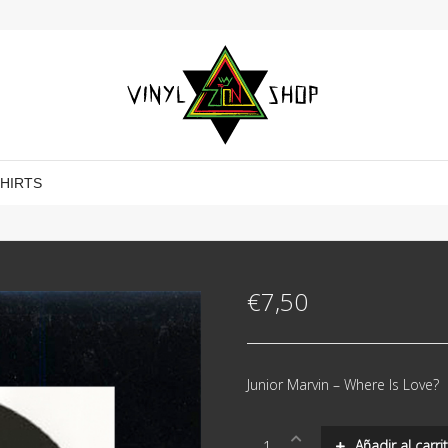
SHIRTS
€
7,50
Junior Marvin ‎– Where Is Love?
Junior
Añadir al carri