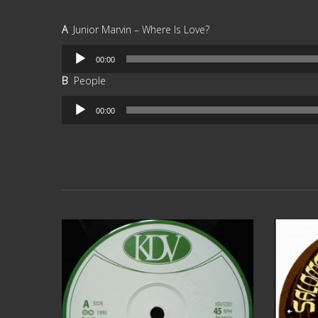
A
Junior Marvin ‎– Where Is Love?
Reproductor
00:00
de
B
People
audio
Reproductor
00:00
de
audio