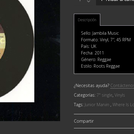
Marvin
‎–
Where
Is
Descripción
Love?
quantity
Sello: Jambila Music ‎
Formato: Vinyl, 7″, 45 RPM
País: UK
Fecha: 2011
Género: Reggae
Estilo: Roots Reggae
¿Necesitas ayuda?
Contácteno
Categorías:
7" single
,
Vinyls
Tags:
Junior Marvin ‎
,
Where Is L
Compartir