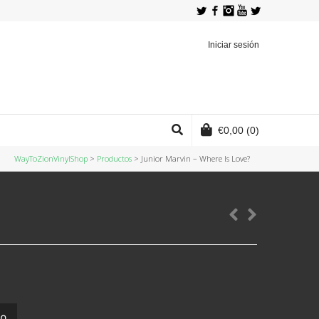
Twitter
Facebook
Instagram
YouTube
Iniciar sesión
€
0,00
(0)
WayToZionVinylShop
>
Productos
>
Junior Marvin ‎– Where Is Love?
to