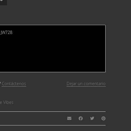
– JW728
?
Contáctenos
Dejar un comentario
ve Vibes