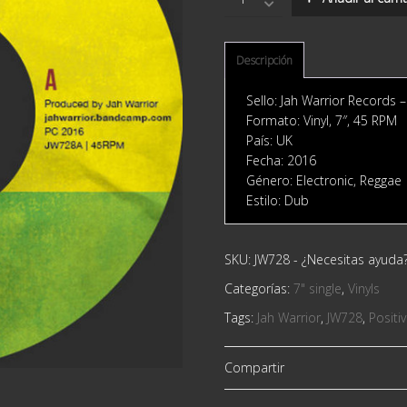
Warrior
‎–
Positive
Vibes
Descripción
quantity
Sello: Jah Warrior Records ‎
Formato: Vinyl, 7″, 45 RPM
País: UK
Fecha: 2016
Género: Electronic, Reggae
Estilo: Dub
SKU:
JW728
-
¿Necesitas ayuda
Categorías:
7" single
,
Vinyls
Tags:
Jah Warrior
,
JW728
,
Positi
Compartir