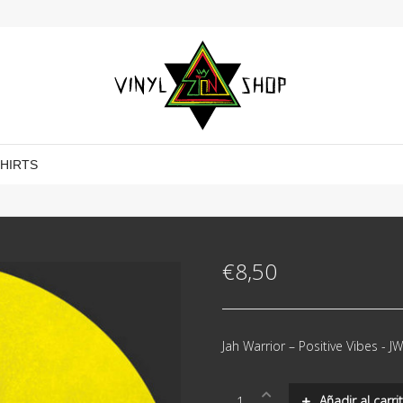
SHIRTS
€
8,50
Jah Warrior ‎– Positive Vibes - 
Jah
Añadir al carri