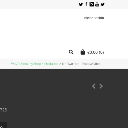
Twitter
Facebook
Instagram
YouTube
Iniciar sesión
€
0,00
(0)
WayToZionVinylShop
>
Productos
>
Jah Warrior ‎– Positive Vibes
JW728
to