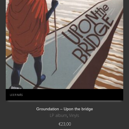
LEER MÁS
Groundation – Upon the bridge
LP album
,
Vinyls
€
23,00