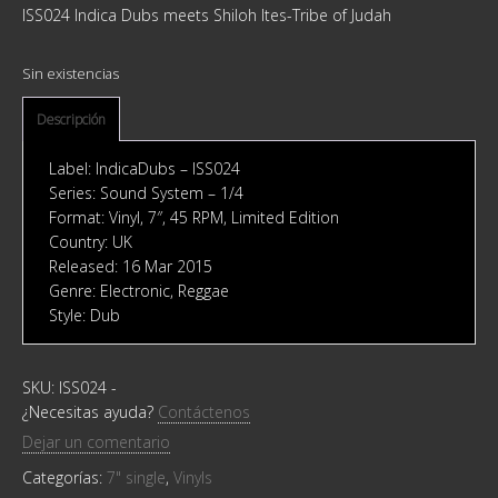
ISS024 Indica Dubs meets Shiloh Ites-Tribe of Judah
Sin existencias
Descripción
Label: IndicaDubs ‎– ISS024
Series: Sound System – 1/4
Format: Vinyl, 7″, 45 RPM, Limited Edition
Country: UK
Released: 16 Mar 2015
Genre: Electronic, Reggae
Style: Dub
SKU:
ISS024
-
¿Necesitas ayuda?
Contáctenos
Dejar un comentario
Categorías:
7" single
,
Vinyls