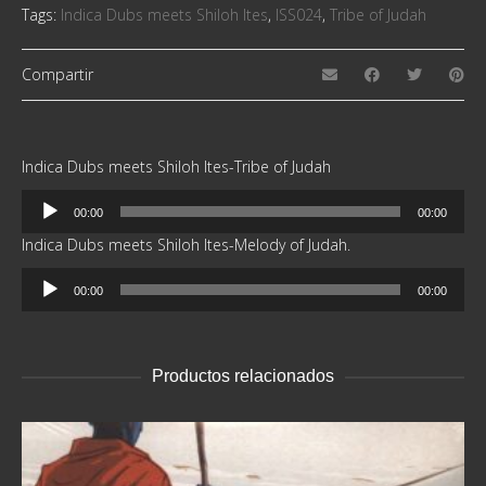
Tags:
Indica Dubs meets Shiloh Ites
,
ISS024
,
Tribe of Judah
Compartir
Indica Dubs meets Shiloh Ites-Tribe of Judah
Reproductor
00:00
00:00
de
Indica Dubs meets Shiloh Ites-Melody of Judah.
audio
Reproductor
00:00
00:00
de
audio
Productos relacionados