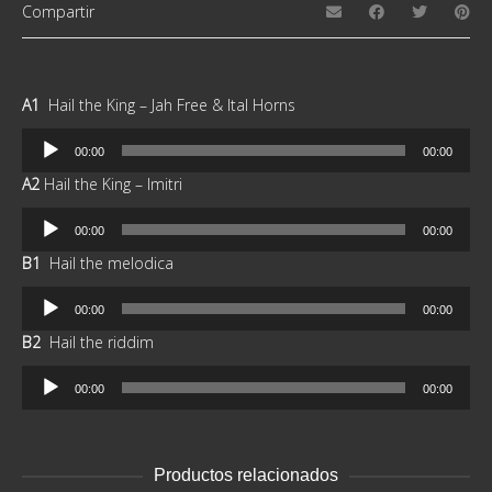
Compartir
A1
Hail the King – Jah Free & Ital Horns
Reproductor
00:00
00:00
de
A2
Hail the King – Imitri
audio
Reproductor
00:00
00:00
de
B1
Hail the melodica
audio
Reproductor
00:00
00:00
de
B2
Hail the riddim
audio
Reproductor
00:00
00:00
de
audio
Productos relacionados