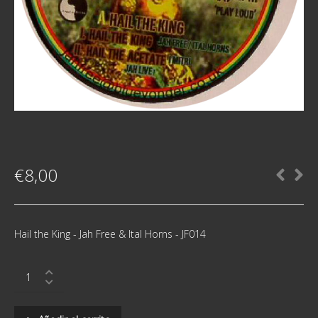
€
8,00
Hail the King - Jah Free & Ital Horns - JF014
Hail
the
King
-