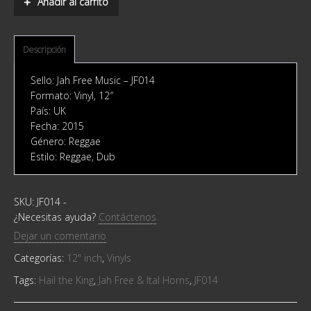
Añadir al carrito
Jah
Free
&
Ital
Descripción
Horns
quantity
Sello: Jah Free Music ‎– JF014
Formato: Vinyl, 12″
País: UK
Fecha: 2015
Género: Reggae
Estilo: Reggae, Dub
SKU:
JF014
-
¿Necesitas ayuda?
Contáctenos
Dejar un comentario
Categorías:
12" inch
,
Vinyls
Tags:
Hail the King
,
Jah Free & Ital Horns
,
JF014