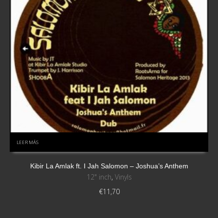
LEER MÁS
Kibir La Amlak ft. I Jah Salomon – Joshua’s Anthem
12" inch
,
Vinyls
€
11,70