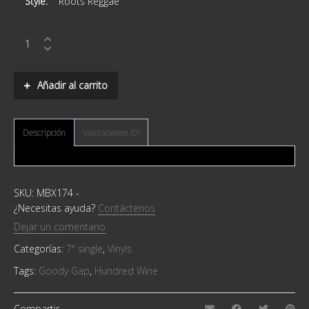
Style:
Roots Reggae
Goody
Gap
–
Hundred
Añadir al carrito
Wine
quantity
Descripción
Valoraciones (0)
SKU:
MBX174
-
¿Necesitas ayuda?
Contáctenos
Dejar un comentario
Categorías:
7" single
,
Vinyls
Tags:
Goody Gap
,
Hundred Wine
Compartir