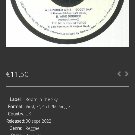
€
11,50
Label:
Room In The Sky
Format:
Vinyl
, 7″, 45 RPM, Single
Country:
UK
Released:
30 sept 2022
Genre:
Reggae