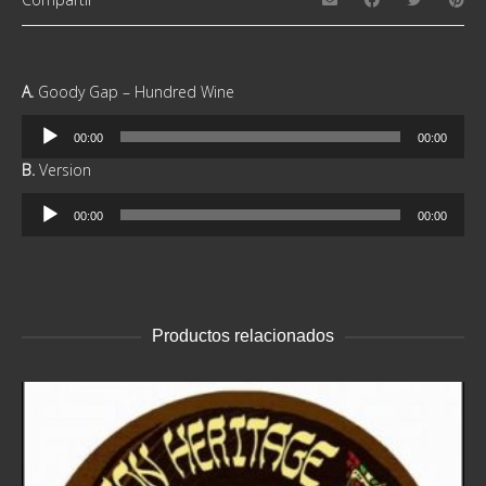
A.
Goody Gap – Hundred Wine
Reproductor
00:00
00:00
de
B.
Version
audio
Reproductor
00:00
00:00
de
audio
Productos relacionados