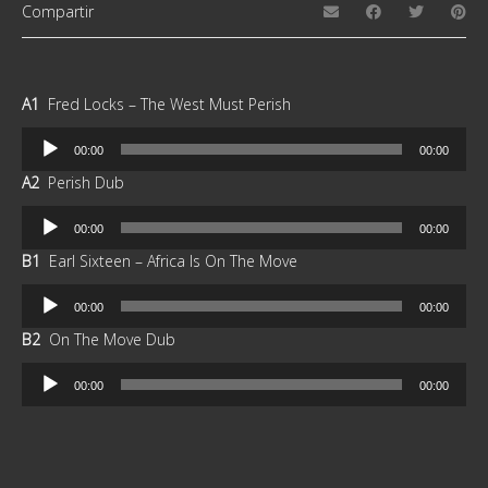
Compartir
A1
Fred Locks – The West Must Perish
Reproductor
00:00
00:00
de
A2
Perish Dub
audio
Reproductor
00:00
00:00
de
B1
Earl Sixteen – Africa Is On The Move
audio
Reproductor
00:00
00:00
de
B2
On The Move Dub
audio
Reproductor
00:00
00:00
de
audio