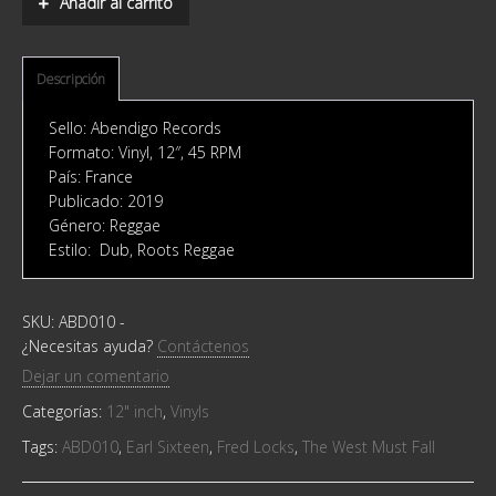
Añadir al carrito
‎–
The
West
Must
Descripción
Fall
quantity
Sello: Abendigo Records
Formato: Vinyl, 12″, 45 RPM
País: France
Publicado: 2019
Género: Reggae
Estilo: Dub, Roots Reggae
SKU:
ABD010
-
¿Necesitas ayuda?
Contáctenos
Dejar un comentario
Categorías:
12" inch
,
Vinyls
Tags:
ABD010
,
Earl Sixteen
,
Fred Locks
,
The West Must Fall