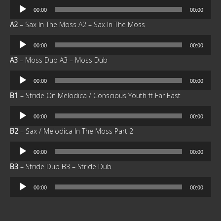
Reproductor
00:00
00:00
de
A2
– Sax In The Moss
A2 – Sax In The Moss
audio
Reproductor
00:00
00:00
de
A3
– Moss Dub
A3 – Moss Dub
audio
Reproductor
00:00
00:00
de
B1
– Stride On Melodica / Conscious Youth ft Far East
audio
Reproductor
00:00
00:00
de
B2
– Sax / Melodica In The Moss Part 2
audio
Reproductor
00:00
00:00
de
B3
– Stride Dub
B3 – Stride Dub
audio
Reproductor
00:00
00:00
de
audio