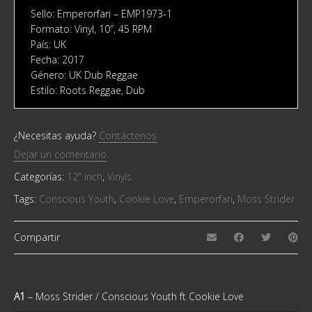
Sello: Emperorfari ‎– EMP1973-1
Formato: Vinyl, 10″, 45 RPM
País: UK
Fecha: 2017
Género: UK Dub Reggae
Estilo: Roots Reggae, Dub
¿Necesitas ayuda?
Contáctenos
Dejar un comentario
Categorías:
12" inch
,
Vinyls
Tags:
Conscious Youth
,
Cookie Love
,
Emperorfari
,
Moss Strider
Compartir
A1
– Moss Strider / Conscious Youth ft Cookie Love