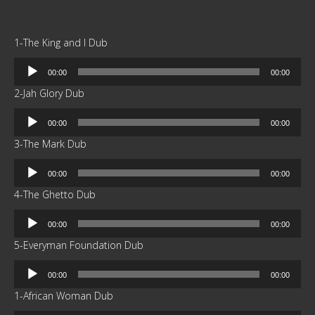
1-The King and I Dub
Reproductor
00:00
00:00
de
2-Jah Glory Dub
audio
Reproductor
00:00
00:00
de
3-The Mark Dub
audio
Reproductor
00:00
00:00
de
4-The Ghetto Dub
audio
Reproductor
00:00
00:00
de
5-Everyman Foundation Dub
audio
Reproductor
00:00
00:00
de
1-African Woman Dub
audio