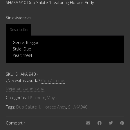
SHAKA 940 Dub Salute 1 featuring Horace Andy
Sin existencias
Descripción
Genre: Reggae
Style: Dub
Year: 1994
SKU:
SHAKA 940
-
¿Necesitas ayuda?
Contáctenos
Dejar un comentario
Categorías:
LP album
,
Vinyls
Tags:
Dub Salute 1
,
Horace Andy
,
SHAKA940
Compartir