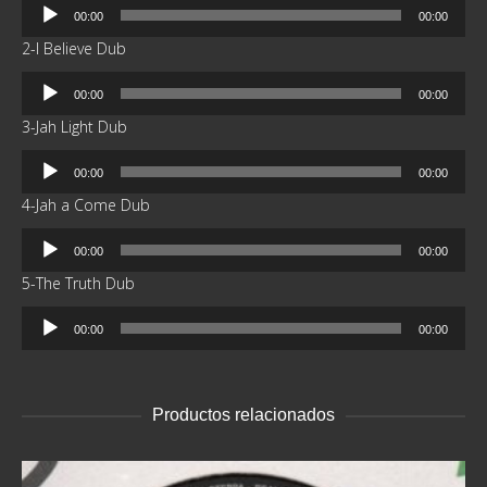
Reproductor
00:00
00:00
de
2-I Believe Dub
audio
Reproductor
00:00
00:00
de
3-Jah Light Dub
audio
Reproductor
00:00
00:00
de
4-Jah a Come Dub
audio
Reproductor
00:00
00:00
de
5-The Truth Dub
audio
Reproductor
00:00
00:00
de
audio
Productos relacionados