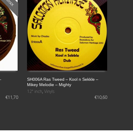
SIN STOCK
disminuir
el
volumen.
–
SH006A Ras Tweed – Kool n Sekkle –
Mikey Melodie – Mighty
AÑADIR AL CARRITO
12" inch
,
Vinyls
€
11,70
€
10,60