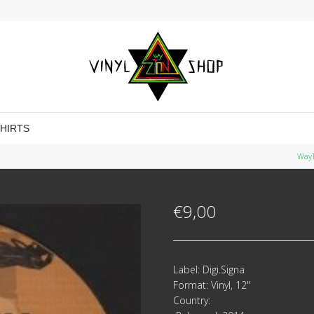
SHIRTS
WayT
€
9,00
Label: Digi.Signa ‎
Format: Vinyl, 12"
Country: