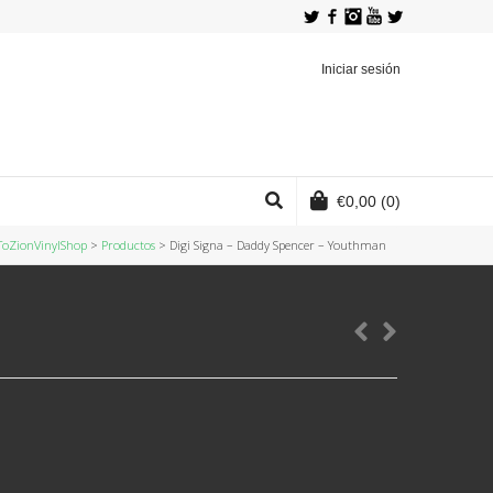
Twitter
Facebook
Instagram
YouTube
Iniciar sesión
€
0,00
(0)
oZionVinylShop
>
Productos
>
Digi Signa – Daddy Spencer – Youthman