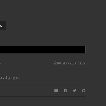
to
s
Dejar un comentario
an
,
digi signa