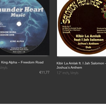
King Alpha – Freedom Road
Kibir La Amlak ft. I Jah Salomon 
Vinyls
Joshua’s Anthem
L CARRITO
LEER MÁS
€
11,77
12" inch
,
Vinyls