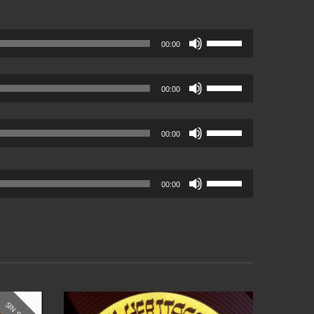
Utiliza
00:00
las
teclas
Utiliza
de
00:00
las
flecha
teclas
arriba/abajo
Utiliza
de
para
00:00
las
flecha
aumentar
teclas
arriba/abajo
o
de
para
disminuir
Utiliza
00:00
flecha
aumentar
el
las
arriba/abajo
o
volumen.
teclas
para
disminuir
de
aumentar
el
flecha
o
volumen.
arriba/abajo
disminuir
para
el
aumentar
volumen.
o