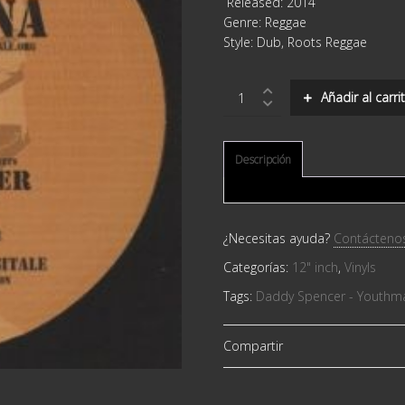
Released: 2014
Genre: Reggae
Style: Dub, Roots Reggae
Digi
Añadir al carri
Signa
-
Daddy
Spencer
Descripción
-
Youthman
quantity
¿Necesitas ayuda?
Contácteno
Categorías:
12" inch
,
Vinyls
Tags:
Daddy Spencer - Youthm
Compartir