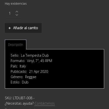
Hay existencias
Dan
I
‎–
We
Añadir al carrito
Rasta
quantity
Descripción
Sello: La Tempesta Dub ‎
Formato: Vinyl, 7″, 45 RPM
País: Italy
Publicado: 21 Apr 2020
Género: Reggae
Estilo: Dub
SKU:
LTDUB7-008
-
¿Necesitas ayuda?
Contáctenos