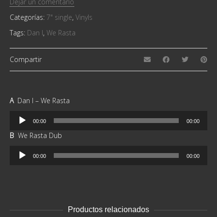
Dejar un comentario
Categorías:
7" single
,
Vinyls
Tags:
Dan I
,
We Rasta
Compartir
A
Dan I – We Rasta
Reproductor
00:00
00:00
de
B
We Rasta Dub
audio
Reproductor
00:00
00:00
de
audio
Productos relacionados