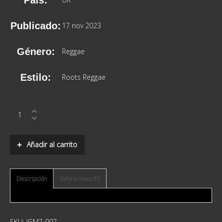
Publicado:
17 nov 2023
Género:
Reggae
Estilo:
Roots Reggae
Culture
–
Two
Sevens
Añadir al carrito
Clash
quantity
Descripción
Valoraciones (0)
SKU:
JGM7-007
-