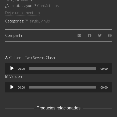
¿Necesitas ayuda?
Contáctenos
Dejar un comentario
Categorías:
7" single
,
Vinyls
Compartir
A.
Culture – Two Sevens Clash
Reproductor
00:00
00:00
de
B.
Version
audio
Reproductor
00:00
00:00
de
audio
Productos relacionados