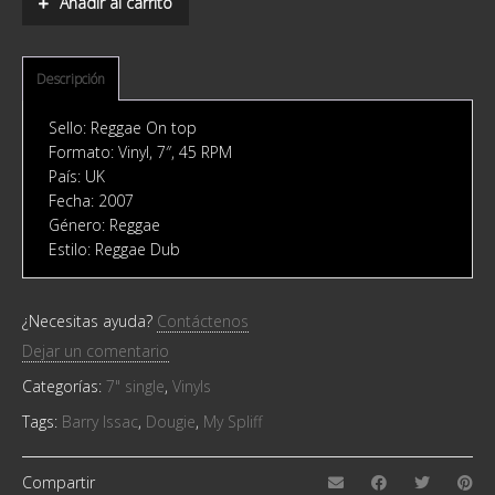
Añadir al carrito
/
My
Spliff
quantity
Descripción
Sello: Reggae On top
Formato: Vinyl, 7″, 45 RPM
País: UK
Fecha: 2007
Género: Reggae
Estilo: Reggae Dub
¿Necesitas ayuda?
Contáctenos
Dejar un comentario
Categorías:
7" single
,
Vinyls
Tags:
Barry Issac
,
Dougie
,
My Spliff
Compartir