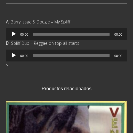
A
Barry Issac & Dougie – My Spliff
Reproductor
00:00
00:00
de
B
Spliff Dub – Reggae on top all starts
audio
Reproductor
00:00
00:00
de
s
audio
Productos relacionados