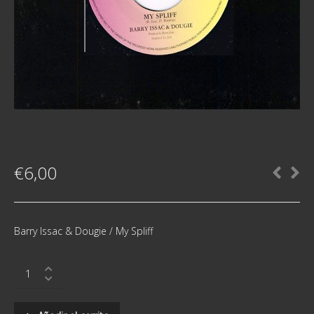
€
6,00
Barry Issac & Dougie / My Spliff
Barry
Issac
&
Dougie