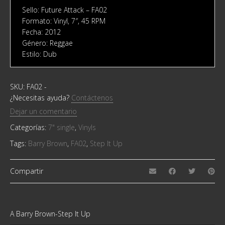
Sello: Future Attack ‎– FA02
Formato: Vinyl, 7″, 45 RPM
Fecha: 2012
Género: Reggae
Estilo: Dub
SKU:
FA02
-
¿Necesitas ayuda?
Contáctenos
Dejar un comentario
Categorías:
7" single
,
Vinyls
Tags:
Barry Brown
,
FA02
,
Step It Up
Compartir
A Barry Brown-Step It Up