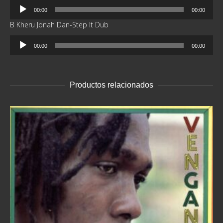
Reproductor
00:00
00:00
de
B Kheru Jonah Dan-Step It Dub
audio
Reproductor
00:00
00:00
de
audio
Productos relacionados