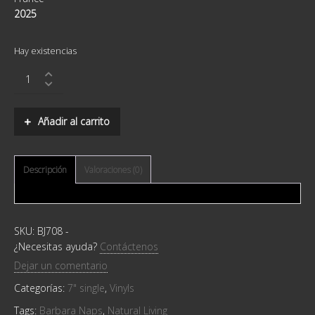
2025
Hay existencias
Barbara
Naps
-
Natural
Añadir al carrito
Living
quantity
Descripción
Valoraciones (0)
SKU:
BJ708
-
¿Necesitas ayuda?
Contáctenos
Dejar un comentario
Categorías:
7" single
,
Vinyls
Tags:
Barbara Naps
,
Natural Living