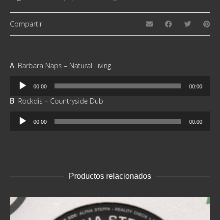
Compartir
A
Barbara Naps – Natural Living
Reproductor
00:00
00:00
de
B
Rockdis – Countryside Dub
audio
Reproductor
00:00
00:00
de
audio
Productos relacionados