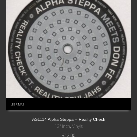
LEER MÁS
AS1114 Alpha Steppa – Reality Check
12" inch
,
Vinyls
€
12,00