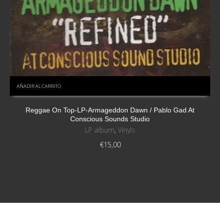
AÑADIR AL CARRITO
Reggae On Top-LP-Armageddon Dawn / Pablo Gad At
Conscious Sounds Studio
LP album
,
Vinyls
€
15,00