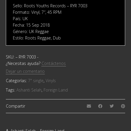
Sello: Roots Youths Records ‎– RYR 7003
Formato: Vinyl, 7″, 45 RPM
País: UK
Fecha: 15 Sep 2018
Género: UK Reggae
Estilo: Roots Reggae, Dub
SKU:
– RYR 7003
-
¿Necesitas ayuda?
Contáctenos
Dejar un comentario
Categorías:
7" single
,
Vinyls
Tags:
Ashanti Selah
,
Foreign Land
Compartir
A
Ashanti Selah – Foreign Land