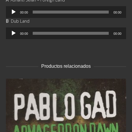
Reproductor
00:00
00:00
de
B
Dub Land
audio
Reproductor
00:00
00:00
de
audio
Productos relacionados