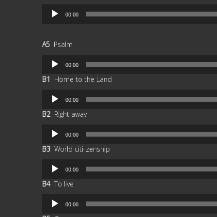
Reproductor
00:00
de
audio
A5
Psalm
Reproductor
00:00
de
B1
Home to the Land
audio
Reproductor
00:00
de
B2
Right away
audio
Reproductor
00:00
de
B3
World citi-zenship
audio
Reproductor
00:00
de
B4
To live
audio
Reproductor
00:00
de