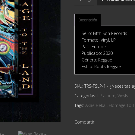
Beka
‎–
Homage
To
Descripción
The
Land
Sello: Fifth Son Records ‎
quantity
Formato: Vinyl, LP
País: Europe
Publicado: 2020
Género: Reggae
Estilo: Roots Reggae
SKU:
TRS-FSLP-1
-
¿Necesitas 
Categorías:
LP album
,
Vinyls
Tags:
Akae Beka ‎
,
Homage To T
Compartir