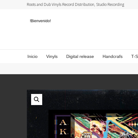
Roots and Dub Vinyls Record Distribution, Studio Recording
!Bienvenido!
Inicio
Vinyls
Digital release
Handcrafs
T-