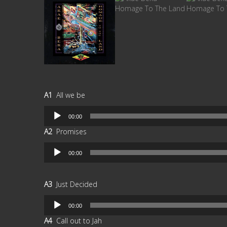
A1
All we be
Reproductor
00:00
de
A2
Promises
audio
Reproductor
00:00
de
audio
A3
Just Decided
Reproductor
00:00
de
A4
Call out to Jah
audio