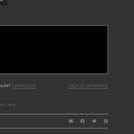
ayuda?
Contáctenos
Dejar un comentario
he Land