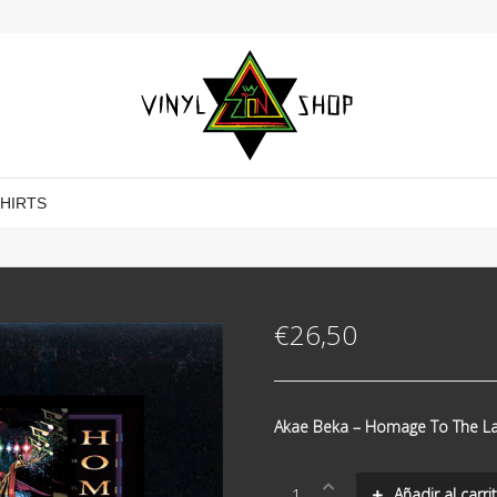
SHIRTS
€
26,50
Akae Beka ‎– Homage To The L
Akae
Añadir al carri