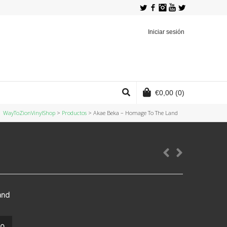
Twitter
Facebook
Instagram
YouTube
Iniciar sesión
€
0,00
(0)
WayToZionVinylShop
>
Productos
>
Akae Beka ‎– Homage To The Land
and
to