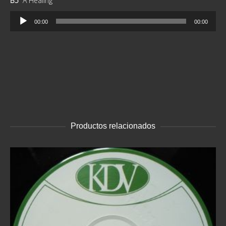
B5
A Healing
audio
Reproductor
00:00
00:00
de
audio
Productos relacionados