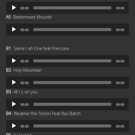
Reproductor
00:00
00:00
de
A5
Betterment Mounth
audio
Reproductor
00:00
00:00
de
audio
B1
Same I ah One feat Pressure
Reproductor
00:00
00:00
de
B2
Holy Mountain
audio
Reproductor
00:00
00:00
de
B3
All i´s on you
audio
Reproductor
00:00
00:00
de
B4
Weather the Storm Feat Ras Batch
audio
Reproductor
00:00
00:00
de