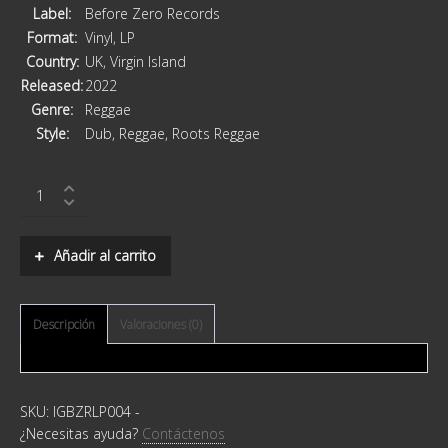
Label:
Before Zero Records
Format:
Vinyl, LP
Country:
UK, Virgin Island
Released:
2022
Genre:
Reggae
Style:
Dub, Reggae, Roots Reggae
Akae
Beka
–
Beauty
Añadir al carrito
For
Ashes
quantity
Descripción
Valoraciones (0)
SKU:
IGBZRLP004
-
¿Necesitas ayuda?
Contáctenos