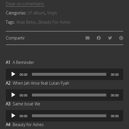
Dejar un comentario
Categorías:
LP album
,
Vinyls
Tags:
Akae Beka ‎
,
Beauty For Ashes
Compartir
A1
A Reminder
Reproductor
00:00
00:00
de
A2
When Jah Arise feat Lutan Fyah
audio
Reproductor
00:00
00:00
de
A3
Same boat We
audio
Reproductor
00:00
00:00
de
A4
Beauty for Ashes
audio