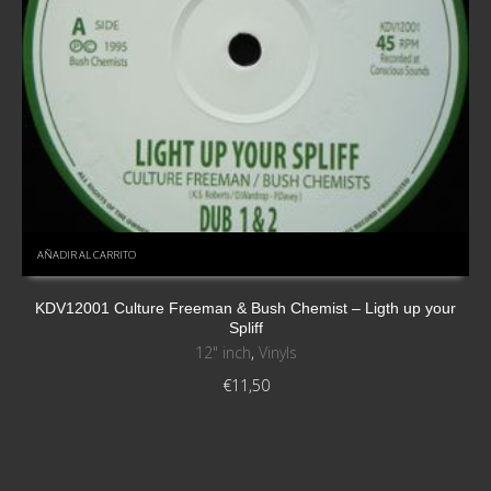
AÑADIR AL CARRITO
KDV12001 Culture Freeman & Bush Chemist – Ligth up your
Spliff
12" inch
,
Vinyls
€
11,50