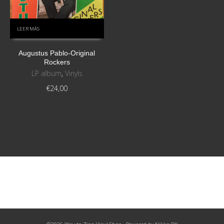
LEER MÁS
Augustus Pablo-Original
Rockers
LP album
,
Vinyls
€
24,00