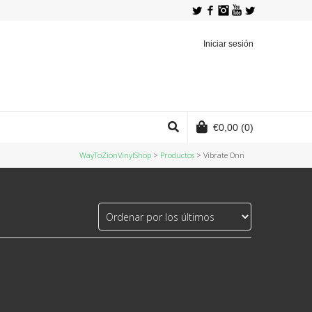
Twitter
Facebook
Instagram
YouTube
Iniciar sesión
€
0,00
(0)
WayToZionVinylShop
>
Productos
>
Vibrate Onn