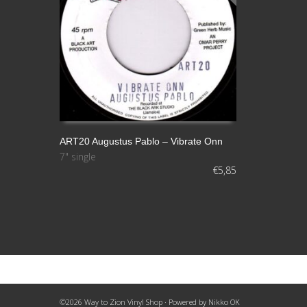
ART20 Augustus Pablo – Vibrate Onn
7" single
LEER MÁS
€
5,85
©2026 Way to Zion Vinyl Shop · Powered by
Nikko OK