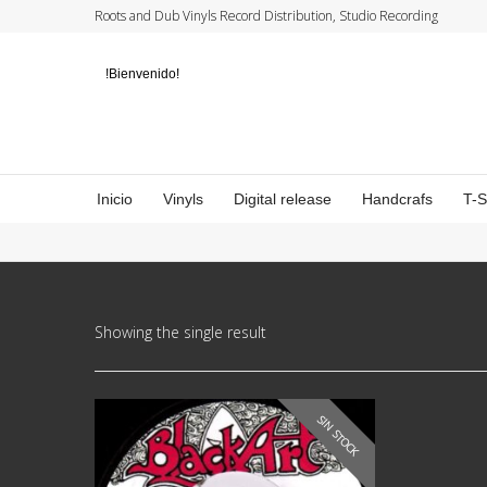
Roots and Dub Vinyls Record Distribution, Studio Recording
!Bienvenido!
Inicio
Vinyls
Digital release
Handcrafs
T-
Showing the single result
SIN STOCK