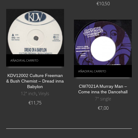
€
10,50
AÑADIR AL CARRITO
AÑADIR AL CARRITO
KDV12002 Culture Freeman
& Bush Chemist – Dread inna
CW7021A Murray Man –
Babylon
Come inna the Dancehall
12" inch
,
Vinyls
7" single
€
11,75
€
7,00