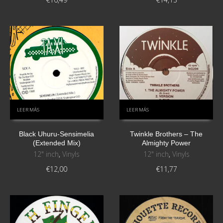
LEER MÁS
LEER MÁS
Black Uhuru-Sensimelia
Twinkle Brothers – The
(Extended Mix)
Almighty Power
12" inch
,
Vinyls
12" inch
,
Vinyls
€
12,00
€
11,77