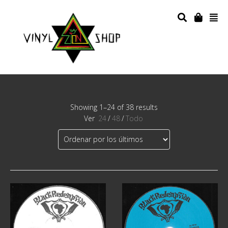
Showing 1–24 of 38 results
Ver
24
/
48
/
Todo