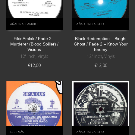
AÑADIR AL CARRITO
AÑADIR AL CARRITO
Fikir Amlak / Fade 2 ‎–
Black Redemption – Binghi
Murderer (Blood Spiller) /
Ghost / Fade 2 ‎– Know Your
Visions
Enemy
12" inch
,
Vinyls
12" inch
,
Vinyls
€
12,00
€
12,00
LEER MÁS
AÑADIR AL CARRITO