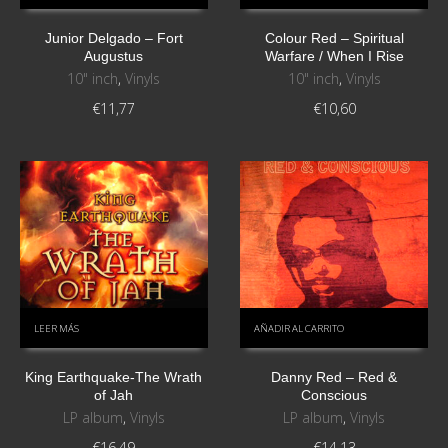
Junior Delgado ‎– Fort
Colour Red ‎– Spiritual
Augustus
Warfare / When I Rise
10" inch
,
Vinyls
10" inch
,
Vinyls
€
11,77
€
10,60
LEER MÁS
AÑADIR AL CARRITO
King Earthquake-The Wrath
Danny Red – Red &
of Jah
Conscious
LP album
,
Vinyls
LP album
,
Vinyls
€
16,49
€
14,13