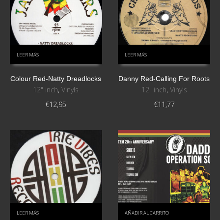
LEER MÁS
LEER MÁS
Colour Red-Natty Dreadlocks
Danny Red-Calling For Roots
12" inch
,
Vinyls
12" inch
,
Vinyls
€
12,95
€
11,77
LEER MÁS
AÑADIR AL CARRITO