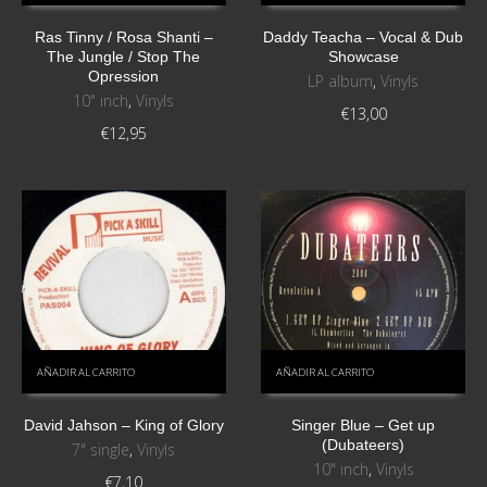
Ras Tinny / Rosa Shanti ‎–
Daddy Teacha – Vocal & Dub
The Jungle / Stop The
Showcase
Opression
LP album
,
Vinyls
10" inch
,
Vinyls
€
13,00
€
12,95
AÑADIR AL CARRITO
AÑADIR AL CARRITO
David Jahson – King of Glory
Singer Blue – Get up
(Dubateers)
7" single
,
Vinyls
10" inch
,
Vinyls
€
7,10