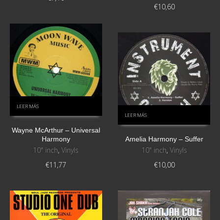
€
10,60
LEER MÁS
LEER MÁS
Wayne McArthur – Universal
Harmony
Amelia Harmony – Suffer
10" inch
,
Vinyls
10" inch
,
Vinyls
€
11,77
€
10,00