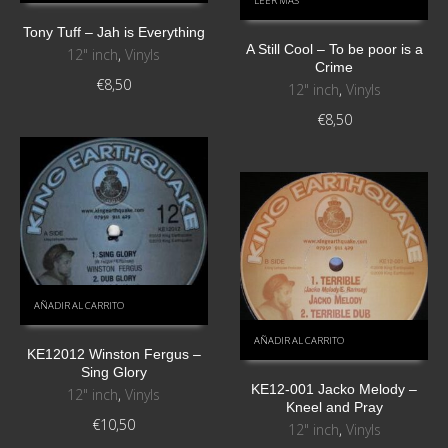
LEER MÁS
Tony Tuff – Jah is Everything
A Still Cool – To be poor is a
12" inch
,
Vinyls
Crime
€
8,50
12" inch
,
Vinyls
€
8,50
AÑADIR AL CARRITO
AÑADIR AL CARRITO
KE12012 Winston Fergus –
Sing Glory
KE12-001 Jacko Melody –
12" inch
,
Vinyls
Kneel and Pray
€
10,50
12" inch
,
Vinyls