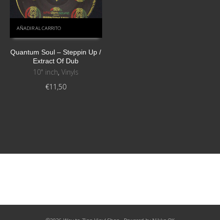
AÑADIR AL CARRITO
Quantum Soul ‎– Steppin Up /
Extract Of Dub
10" inch
,
Vinyls
€
11,50