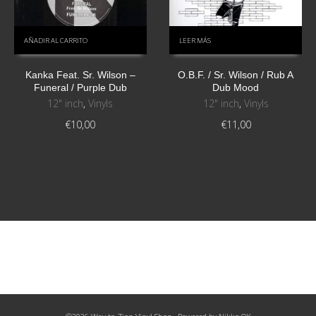
AÑADIR AL CARRITO
LEER MÁS
Kanka Feat. Sr. Wilson ‎–
O.B.F. / Sr. Wilson / Rub A
Funeral / Purple Dub
Dub Mood
12" inch
,
Vinyls
12" inch
,
Vinyls
€
10,00
€
11,00