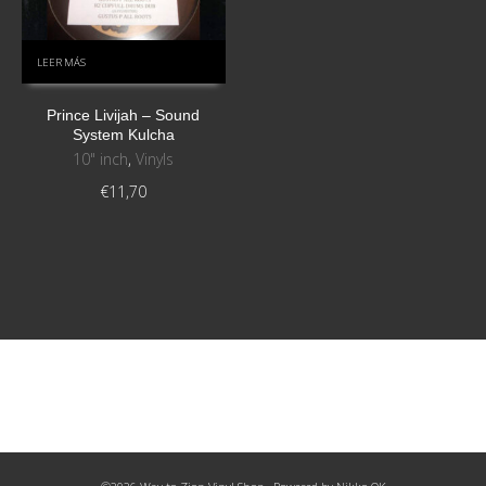
LEER MÁS
Prince Livijah ‎– Sound
System Kulcha
10" inch
,
Vinyls
€
11,70